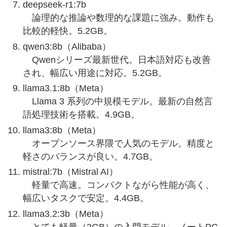
deepseek-r1:7b
論理的な推論や数理的な課題に強み。動作も
比較的軽快。5.2GB。
qwen3:8b（Alibaba）
Qwenシリーズ最新世代。日本語対応も改善
され、幅広い用途に対応。5.2GB。
llama3.1:8b（Meta）
Llama 3 系列の中規模モデル。最新の自然言
語処理技術を搭載。4.9GB。
llama3:8b（Meta）
オープンソース界隈で人気のモデル。精度と
軽さのバランスが良い。4.7GB。
mistral:7b（Mistral AI）
軽量で高速。コンパクトながら性能が高く、
幅広いタスクで安定。4.4GB。
llama3.2:3b（Meta）
とても軽量（2GB）の入門モデル。ノートPC