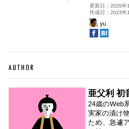
更新日：2025
作成日：2023
yu
亜父利 初
24歳のWeb
実家の漬け
ため、急遽