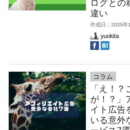
ログとの
違い
作成日：
2025年
yuokita
コラム
「え！？
が！？」
イト広告
いる意外