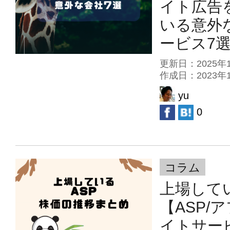
イト広告
いる意外
ービス7
更新日：2025
作成日：2023
yu
0
コラム
上場して
【ASP/
イトサー