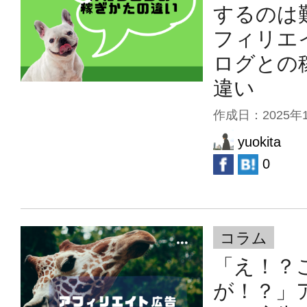
するのは
フィリエ
ログとの
違い
作成日：
2025年
yuokita
0
コラム
「え！？
が！？」